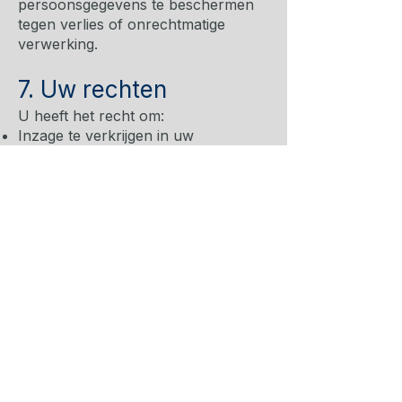
persoonsgegevens te beschermen
tegen verlies of onrechtmatige
verwerking.
7. Uw rechten
U heeft het recht om:
Inzage te verkrijgen in uw
persoonsgegevens
Uw persoonsgegevens te corrigeren
of te verwijderen
De verwerking van uw
persoonsgegevens te beperken
Bezwaar te maken tegen de
verwerking van uw
persoonsgegevens
Uw persoonsgegevens over te
dragen aan een andere
verwerkingsverantwoordelijke
Voor het uitoefenen van deze
rechten kunt u contact met ons