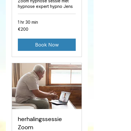
Zoom hypnose sessie met
hypnose expert hypno Jens
1 hr 30 min
200
€200
euros
Book Now
herhalingssessie
Zoom