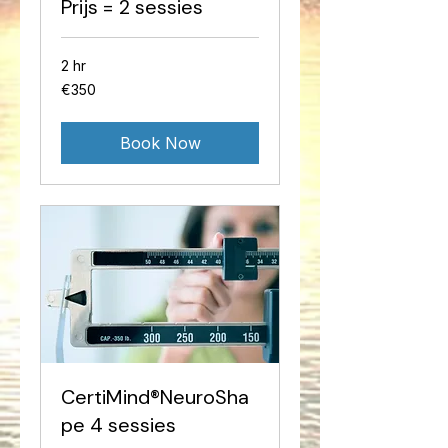
Prijs = 2 sessies
2 hr
350
€350
euros
Book Now
CertiMind®NeuroSha
pe 4 sessies