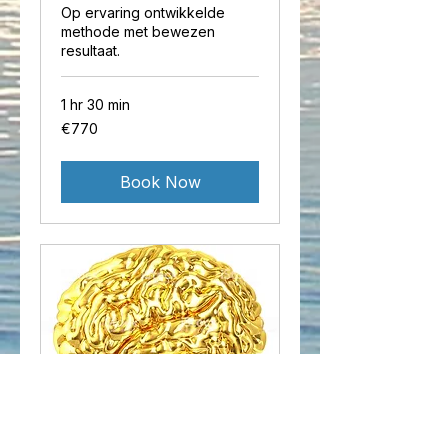
Op ervaring ontwikkelde
methode met bewezen
resultaat.
1 hr 30 min
770
€770
euros
Book Now
Herhaling sessie ter