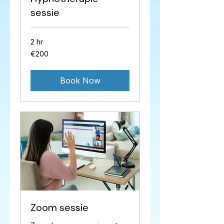
sessie
2 hr
200
€200
euros
Book Now
Zoom sessie